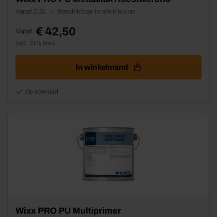
product
Vanaf 2.5L
Beschikbaar in alle kleuren
heeft
meerdere
€
42,50
Vanaf
variaties.
(incl. 21% btw)
Deze
optie
kan
In winkelmand
gekozen
worden
Op voorraad
op
de
productpagina
Dit
Wixx PRO PU Multiprimer