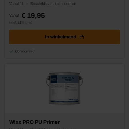
product
Vanaf 1L
Beschikbaar in alle kleuren
heeft
meerdere
€
19,95
Vanaf
variaties.
(incl. 21% btw)
Deze
optie
kan
In winkelmand
gekozen
worden
Op voorraad
op
de
productpagina
Dit
Wixx PRO PU Primer
product