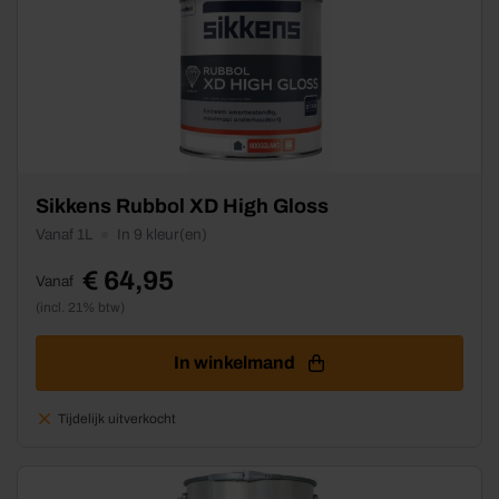
Dit
Sikkens Rubbol XD High Gloss
product
Vanaf 1L
In 9 kleur(en)
heeft
meerdere
€
64,95
Vanaf
variaties.
(incl. 21% btw)
Deze
optie
kan
In winkelmand
gekozen
worden
Tijdelijk uitverkocht
op
de
productpagina