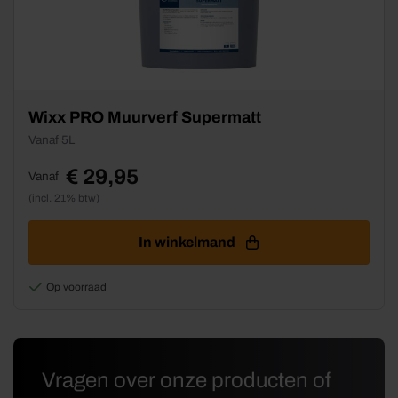
Dit
Wixx PRO Muurverf Supermatt
product
Vanaf 5L
heeft
meerdere
€
29,95
Vanaf
variaties.
(incl. 21% btw)
Deze
optie
kan
In winkelmand
gekozen
worden
Op voorraad
op
de
productpagina
Vragen over onze producten of