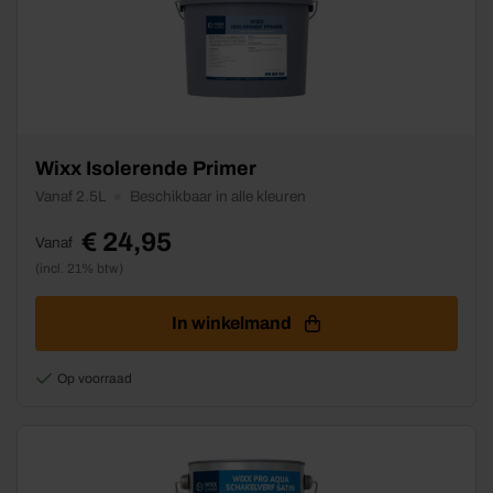
Dit
Wixx Isolerende Primer
product
Vanaf 2.5L
Beschikbaar in alle kleuren
heeft
meerdere
€
24,95
Vanaf
variaties.
(incl. 21% btw)
Deze
optie
kan
In winkelmand
gekozen
worden
Op voorraad
op
de
productpagina