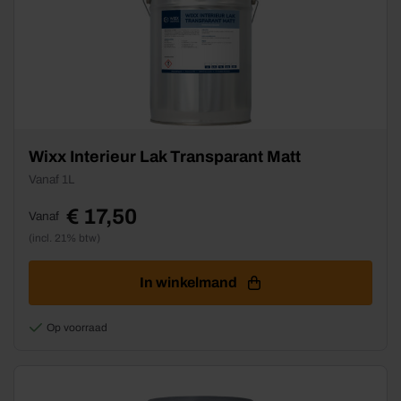
Dit
Wixx Interieur Lak Transparant Matt
product
Vanaf 1L
heeft
meerdere
€
17,50
Vanaf
variaties.
(incl. 21% btw)
Deze
optie
kan
In winkelmand
gekozen
worden
Op voorraad
op
de
productpagina