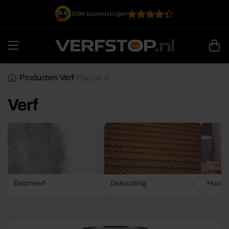
Ga
8.6
1096 beoordelingen
naar
inhoud
/
Producten
/
Verf
/
Pagina 3
Verf
Betonverf
Dakcoating
Houtve