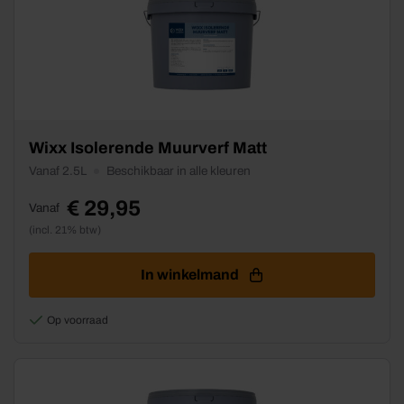
Dit
Wixx Isolerende Muurverf Matt
product
Vanaf 2.5L
Beschikbaar in alle kleuren
heeft
meerdere
€
29,95
Vanaf
variaties.
(incl. 21% btw)
Deze
optie
kan
In winkelmand
gekozen
worden
Op voorraad
op
de
productpagina