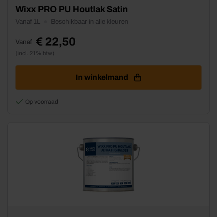
Dit
Wixx PRO PU Houtlak Satin
product
Vanaf 1L
Beschikbaar in alle kleuren
heeft
meerdere
€
22,50
Vanaf
variaties.
(incl. 21% btw)
Deze
optie
kan
In winkelmand
gekozen
worden
Op voorraad
op
de
productpagina