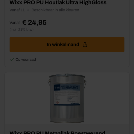
Dit
Wixx PRO PU Houtlak Ultra HighGloss
product
Vanaf 1L
Beschikbaar in alle kleuren
heeft
meerdere
€
24,95
Vanaf
variaties.
(incl. 21% btw)
Deze
optie
kan
In winkelmand
gekozen
worden
Op voorraad
op
de
productpagina
Dit
Wixx PRO PU Metaallak Roestwerend