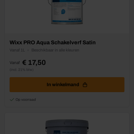
Dit
Wixx PRO Aqua Schakelverf Satin
product
Vanaf 1L
Beschikbaar in alle kleuren
heeft
meerdere
€
17,50
Vanaf
variaties.
(incl. 21% btw)
Deze
optie
kan
In winkelmand
gekozen
worden
Op voorraad
op
de
productpagina