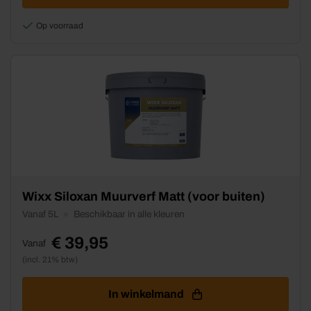
worden
Op voorraad
op
de
productpagina
Dit
Wixx Siloxan Muurverf Matt (voor buiten)
product
Vanaf 5L
Beschikbaar in alle kleuren
heeft
meerdere
€
39,95
Vanaf
variaties.
(incl. 21% btw)
Deze
optie
kan
In winkelmand
gekozen