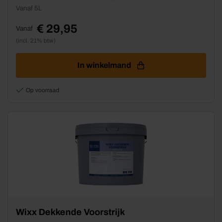
product
Vanaf 5L
heeft
meerdere
€
29,95
Vanaf
variaties.
(incl. 21% btw)
Deze
optie
kan
In winkelmand
gekozen
worden
Op voorraad
op
de
productpagina
Dit
Wixx Dekkende Voorstrijk
product