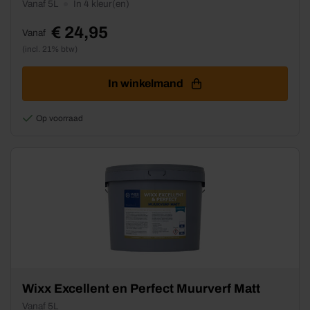
Vanaf 5L
In 4 kleur(en)
heeft
meerdere
€
24,95
Vanaf
variaties.
(incl. 21% btw)
Deze
optie
kan
In winkelmand
gekozen
worden
Op voorraad
op
de
productpagina
Dit
Wixx Excellent en Perfect Muurverf Matt
product
Vanaf 5L