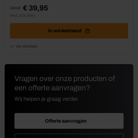
meerdere
€
39,95
Vanaf
variaties.
(incl. 21% btw)
Deze
optie
kan
In winkelmand
gekozen
worden
Op voorraad
op
de
productpagina
Vragen over onze producten of
een offerte aanvragen?
Wij helpen je graag verder.
Offerte aanvragen