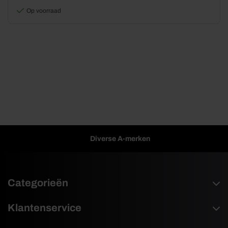
worden
Op voorraad
op
de
productpagina
Diverse A-merken
Categorieën
Klantenservice