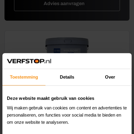
Advies aanvragen
Toestemming
Details
Over
Dit
Wixx Façade Primer
product
Deze website maakt gebruik van cookies
Vanaf 5L
heeft
meerdere
Wij maken gebruik van cookies om content en advertenties te
€
39,95
Vanaf
variaties.
personaliseren, om functies voor social media te bieden en
(incl. 21% btw)
Deze
om onze website te analyseren.
optie
kan
In winkelmand