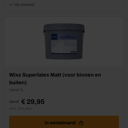
Op voorraad
op
de
productpagina
Dit
Wixx Superlatex Matt (voor binnen en
product
buiten)
heeft
Vanaf 5L
meerdere
variaties.
€
29,95
Deze
Vanaf
optie
(incl. 21% btw)
kan
gekozen
In winkelmand
worden