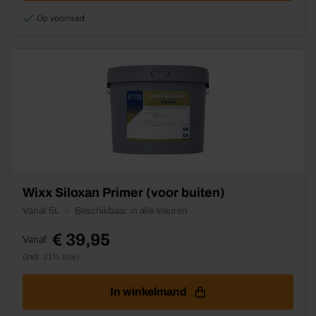
worden
Op voorraad
op
de
productpagina
Dit
Wixx Siloxan Primer (voor buiten)
product
Vanaf 5L
Beschikbaar in alle kleuren
heeft
meerdere
€
39,95
Vanaf
variaties.
(incl. 21% btw)
Deze
optie
kan
In winkelmand
gekozen
worden