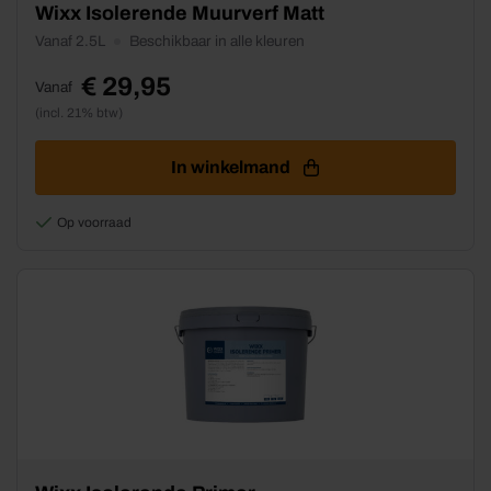
Dit
Wixx Isolerende Muurverf Matt
product
Vanaf 2.5L
Beschikbaar in alle kleuren
heeft
meerdere
€
29,95
Vanaf
variaties.
(incl. 21% btw)
Deze
optie
kan
In winkelmand
gekozen
worden
Op voorraad
op
de
productpagina
Dit