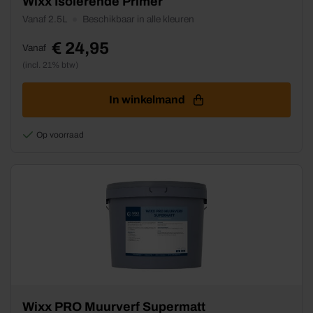
Wixx Isolerende Primer
product
Vanaf 2.5L
Beschikbaar in alle kleuren
heeft
meerdere
€
24,95
Vanaf
variaties.
(incl. 21% btw)
Deze
optie
kan
In winkelmand
gekozen
worden
Op voorraad
op
de
productpagina
Dit
Wixx PRO Muurverf Supermatt