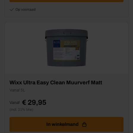
op
de
Op voorraad
productpagina
Dit
Wixx Ultra Easy Clean Muurverf Matt
product
Vanaf 5L
heeft
meerdere
€
29,95
Vanaf
variaties.
(incl. 21% btw)
Deze
optie
kan
In winkelmand
gekozen