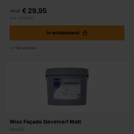
heeft
meerdere
€
29,95
Vanaf
variaties.
(incl. 21% btw)
Deze
optie
kan
In winkelmand
gekozen
worden
Op voorraad
op
de
productpagina
Dit
Wixx Façade Gevelverf Matt
product
Vanaf 5L
heeft