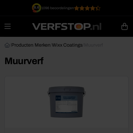
Ga
8.6
1096 beoordelingen
naar
inhoud
/
Producten
/
Merken
/
Wixx Coatings
/
Muurverf
Muurverf