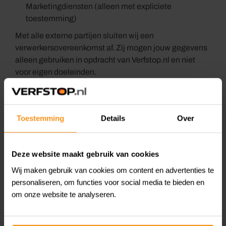
Marketingdiensten (alleen met expliciete
toestemming)
Met alle externe partijen sluiten wij een
verwerkersovereenkomst af. Zij mogen jouw gegevens
alleen gebruiken in opdracht van Verfstop.nl en niet
voor eigen doeleinden.
6. Cookies en tracking
Bij een bezoek aan Verfstop.nl worden cookies
Toestemming
Details
Over
geplaatst om de website goed te laten functioneren,
jouw winkelervaring te verbeteren en (met
toestemming) gepersonaliseerde content te tonen.
Deze website maakt gebruik van cookies
Wij maken gebruik van cookies om content en advertenties te
Wij gebruiken o.a.:
personaliseren, om functies voor social media te bieden en
om onze website te analyseren.
Functionele cookies – noodzakelijk voor
basisfunctionaliteiten