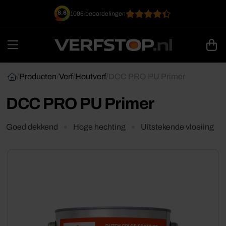
Ga
8.6
1096 beoordelingen
naar
inhoud
/
Producten
/
Verf
/
Houtverf
/
DCC PRO PU Primer
DCC PRO PU Primer
Goed dekkend
Hoge hechting
Uitstekende vloeiing