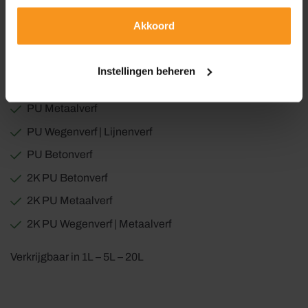
houdende producten.
Daarnaast kan de PU Thinner gebruikt worden voor het
Akkoord
reinigen van materialen.
Geschikt voor het verdunnen van de volgende producten;
Instellingen beheren
PU Metaalverf
PU Wegenverf | Lijnenverf
PU Betonverf
2K PU Betonverf
2K PU Metaalverf
2K PU Wegenverf | Metaalverf
Verkrijgbaar in 1L – 5L – 20L