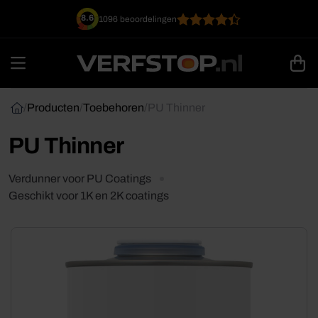
Ga
8.6
1096 beoordelingen
naar
inhoud
/
Producten
/
Toebehoren
/
PU Thinner
PU Thinner
Verdunner voor PU Coatings
Geschikt voor 1K en 2K coatings