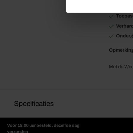
Dikte
: 
Toepas
Verhar
Onderg
Opmerkin
Met de Wixx
Specificaties
Vóór 15:00 uur besteld, dezelfde dag
verzonden