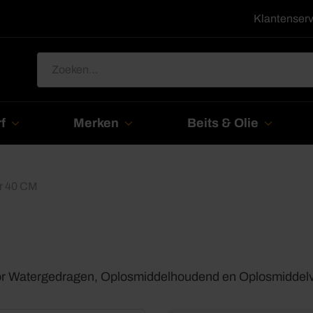
Klantenserv
Zoeken
naar:
f
Merken
Beits & Olie
er 40 CM
or Watergedragen, Oplosmiddelhoudend en Oplosmiddelvr