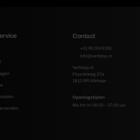
ervice
Contact
+31 85 0043155
info@verfstop.nl
?
Verfstop.nl
ragen
Fluorietweg 27a
1812 RR Alkmaar
ce
betalen
Openingstijden
Ma t/m Vr 08:00 – 17:00 uur
verzenden