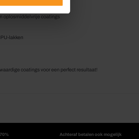
 oplosmiddelvrije coatings
f PU-lakken
aardige coatings voor een perfect resultaat!
l 70%
Achteraf betalen ook mogelijk