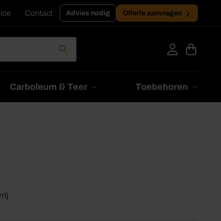
ice
Contact
Advies nodig
Offerte aanvragen
Carboleum & Teer
Toebehoren
ij