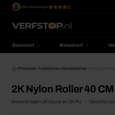
Ga
8.6
1096 beoordelingen
naar
inhoud
Betonverf
Metaalverf
Ver
/
Producten
/
Toebehoren
/
Gereedschap
/
2K Nylon Roll
2K Nylon Roller 40 CM
Bestand tegen 2K Epoxy en 2K PU
Geschikt vo