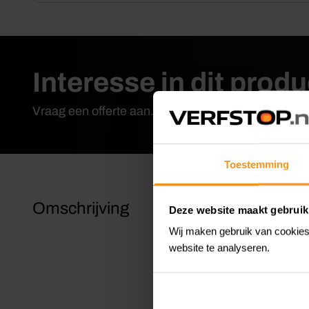
Interesse in dit prod
Vraag een offerte aan.
Toestemming
Omschrijving
Wixx 2K Ny
Deze website maakt gebruik
terpentineb
Wij maken gebruik van cookies 
website te analyseren.
Productke
Afmeti