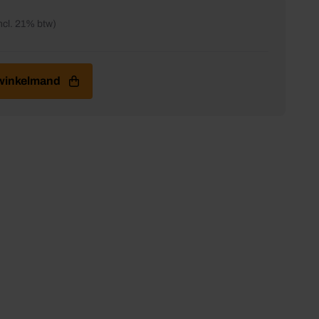
incl. 21% btw)
antal
 winkelmand