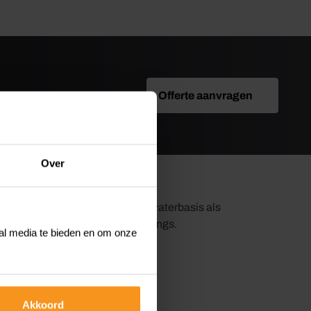
Offerte aanvragen
Over
omponenten coatings, zowel op waterbasis als
oor diverse ondergronden en coatings.
ial media te bieden en om onze
Akkoord