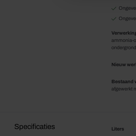
Ongeveer
Ongevee
Verwerkin
ammonia-opl
ondergrond
Nieuw wer
Bestaand 
afgewerkt m
Specificaties
Liters