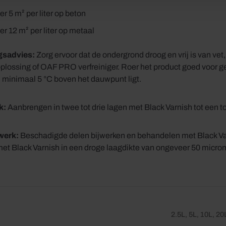
 5 m² per liter op beton
r 12 m² per liter op metaal
gsadvies:
Zorg ervoor dat de ondergrond droog en vrij is van vet
ossing of OAF PRO verfreiniger. Roer het product goed voor ge
 minimaal 5 °C boven het dauwpunt ligt.
k:
Aanbrengen in twee tot drie lagen met Black Varnish tot een t
werk:
Beschadigde delen bijwerken en behandelen met Black Va
et Black Varnish in een droge laagdikte van ongeveer 50 microm
2.5L, 5L, 10L, 20