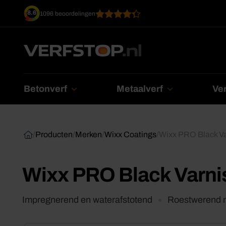
Ga
8.6
1096 beoordelingen
naar
inhoud
Betonverf
Metaalverf
Ver
/
Producten
/
Merken
/
Wixx Coatings
/
Wixx PRO Black Va
Wixx PRO Black Varni
Impregnerend en waterafstotend
Roestwerend m