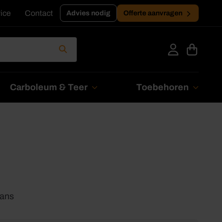
ice
Contact
Advies nodig
Offerte aanvragen
Carboleum & Teer
Toebehoren
lans