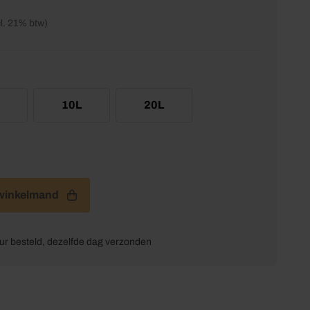
cl. 21% btw)
10L
20L
aantal
 winkelmand
ur besteld, dezelfde dag verzonden