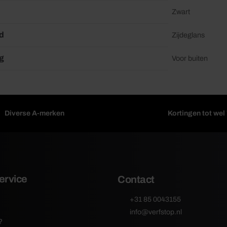
Zwart
d
Zijdeglans
g
Voor buiten
Diverse A-merken
Kortingen tot we
ervice
Contact
+31 85 0043155
info@verfstop.nl
?