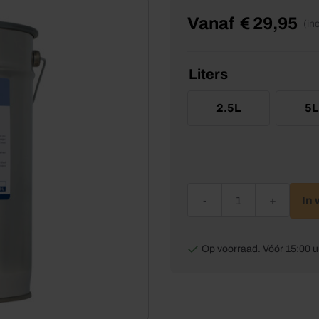
Vanaf
€
29,95
(in
Liters
2.5L
5L
Wixx PRO Black Varnish 
In
Op voorraad. Vóór 15:00 u