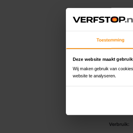
Belangrijk
Bitumin
Geschik
Toestemming
Impregn
Plastis
Deze website maakt gebruik
Roestwe
Wij maken gebruik van cookies 
website te analyseren.
Lage zi
Toepassin
Applicatie-
Verbruik: