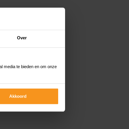
Over
ial media te bieden en om onze
rondse houten palen.
Akkoord
 roller of spuit.