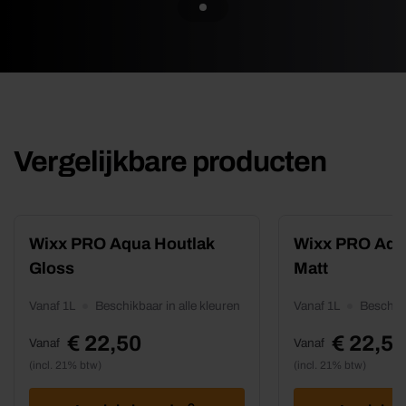
Vergelijkbare producten
Dit
Dit
Wixx PRO Aqua Houtlak
Wixx PRO Aqu
product
product
Gloss
Matt
heeft
heeft
meerdere
meerdere
Vanaf 1L
Beschikbaar in alle kleuren
Vanaf 1L
Beschikb
variaties.
variaties.
Deze
Deze
€
22,50
€
22,50
Vanaf
Vanaf
optie
optie
kan
kan
(incl. 21% btw)
(incl. 21% btw)
gekozen
gekozen
worden
worden