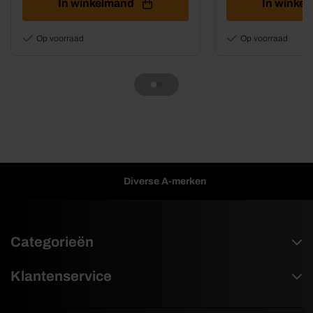
In winkelmand
In winke
op
op
de
de
productpagina
productpagina
Op voorraad
Op voorraad
Diverse A-merken
Categorieën
Klantenservice