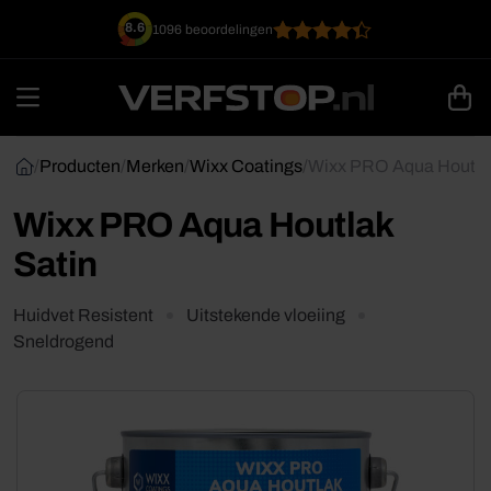
Ga
8.6
1096 beoordelingen
naar
inhoud
/
Producten
/
Merken
/
Wixx Coatings
/
Wixx PRO Aqua Houtlak
Wixx PRO Aqua Houtlak
Satin
Huidvet Resistent
Uitstekende vloeiing
Sneldrogend