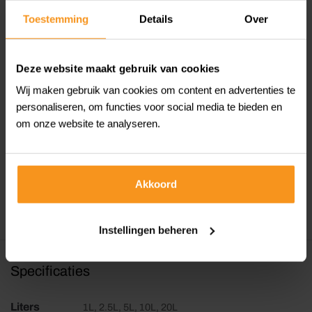
Applicatie-instructies:
Wixx PRO Aqua Houtlak Satin kan
Toestemming
Details
Over
eenvoudig worden aangebracht met een roller, kwast of
Airless spray.
Deze website maakt gebruik van cookies
Verdunning en reiniging:
Deze lakverf is te verdunnen en
Wij maken gebruik van cookies om content en advertenties te
reinigen met water.
personaliseren, om functies voor social media te bieden en
om onze website te analyseren.
Primer aanbeveling:
Voor onbehandelde oppervlakken
adviseren wij eerst 1 laag primer, zoals de Wixx PRO Aqua
Primer of Wixx PRO Aqua Multiprimer, gevolgd door 1 of 2
Akkoord
lagen Wixx PRO Aqua Houtlak Satin.
Instellingen beheren
Specificaties
Liters
1L, 2.5L, 5L, 10L, 20L