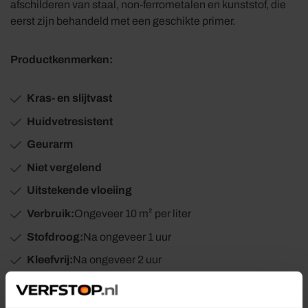
afschilderen van staal, non-ferrometalen en kunststof, die
eerst zijn behandeld met een geschikte primer.
Productkenmerken:
Kras- en slijtvast
Huidvetresistent
Geurarm
Niet vergelend
Uitstekende vloeiing
Verbruik:
Ongeveer 10 m² per liter
Stofdroog:
Na ongeveer 1 uur
Kleefvrij:
Na ongeveer 2 uur
Overschilderbaar:
Na ongeveer 6 uur