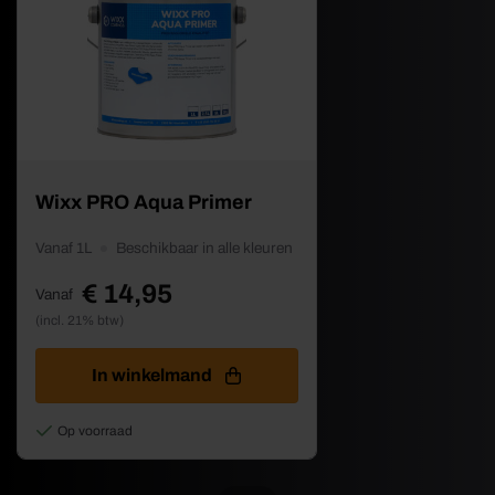
Dit
Wixx PRO Aqua Primer
product
heeft
Vanaf 1L
Beschikbaar in alle kleuren
meerdere
variaties.
€
14,95
Vanaf
Deze
optie
(incl. 21% btw)
kan
gekozen
In winkelmand
worden
op
de
Op voorraad
productpagina