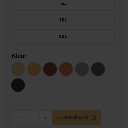
5L
10L
20L
Kleur
Wixx Hardhoutolie UV+ aantal
In winkelmand