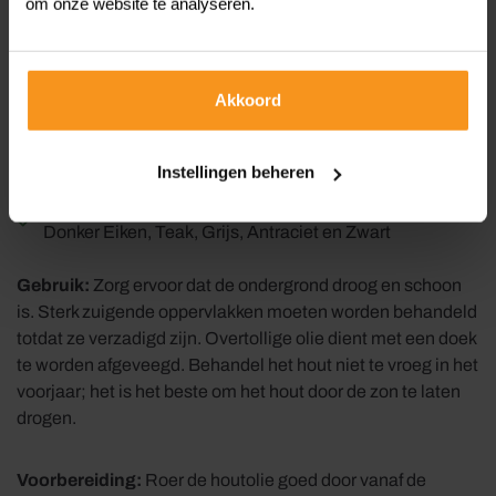
om onze website te analyseren.
Houdt de houtstructuur zichtbaar
Verkleurt niet
Prettig in gebruik
Akkoord
Sneldrogend
Rendement: ongeveer 8 m² per liter
Instellingen beheren
Verkrijgbaar in 7 kleuren: Blank, Naturel, Bankirai,
Donker Eiken, Teak, Grijs, Antraciet en Zwart
Gebruik:
Zorg ervoor dat de ondergrond droog en schoon
is. Sterk zuigende oppervlakken moeten worden behandeld
totdat ze verzadigd zijn. Overtollige olie dient met een doek
te worden afgeveegd. Behandel het hout niet te vroeg in het
voorjaar; het is het beste om het hout door de zon te laten
drogen.
Voorbereiding:
Roer de houtolie goed door vanaf de