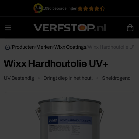
Ga
8.6
1096 beoordelingen
naar
inhoud
/
Producten
/
Merken
/
Wixx Coatings
/
Wixx Hardhoutolie UV
Wixx Hardhoutolie UV+
UV Bestendig
Dringt diep in het hout.
Sneldrogend