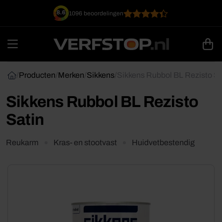
Ga
8.6
1096 beoordelingen
naar
inhoud
/
Producten
/
Merken
/
Sikkens
/
Sikkens Rubbol BL Rezisto Sa
Sikkens Rubbol BL Rezisto
Satin
Reukarm
Kras- en stootvast
Huidvetbestendig