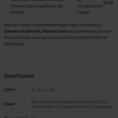
30°C
verwerkingstemperatuur ligt
temperaturen
rond de
tussen
Met zijn sterke, huidvetbestendige eigenschappen is
Sikkens Rubbol BL Rezisto Satin
de perfecte keuze voor
binnenruimtes waar duurzaamheid en esthetiek hand in
hand gaan.
Specificaties
Liters
1L, 3L, 5L, 10L
Wit, RAL 9016 | Verkeerswit, RAL 9010 | Zuiver
Kleur
Wit, RAL 9001 | Crèmewit, RAL 9003 | Signaalwit