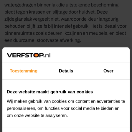
watergedragen binnenlak die uitstekende bescherming
biedt tegen krassen en slijtage door huidvet. Deze
zijdeglanslak vergeelt niet, waardoor de kleur langdurig
behouden blijft, zelfs bij intensief gebruik. Het is ideaal voor
binnenruimtes zoals deuren, kozijnen en meubels, en biedt
een duurzame, stootvaste afwerking.
Belangrijkste kenmerken van Sikkens Rubbol BL
Rezisto Satin:
Toestemming
Details
Over
Watergedragen
Duurzaam en
binnenlak:
milieuvriendelijk.
Deze website maakt gebruik van cookies
Kras- en
Biedt bescherming tegen dagelijkse
Wij maken gebruik van cookies om content en advertenties te
stootvast:
slijtage.
personaliseren, om functies voor social media te bieden en
Ideaal voor intensief gebruikte
om onze website te analyseren.
Huidvetbestendig:
oppervlakken.
Geen storende verflucht tijdens en na het