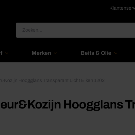
Klantenserv
Zoeken
naar:
f
Merken
Beits & Olie
&Kozijn Hoogglans Transparant Licht Eiken 1202
eur&Kozijn Hoogglans Tr