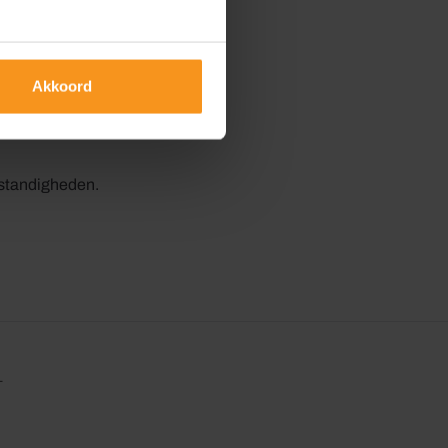
elling aan buitenomstandigheden.
Akkoord
erking.
mstandigheden.
L