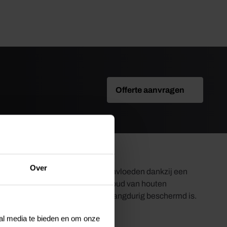
Offerte aanvragen
Over
urige bescherming tegen weersinvloeden dankzij een
ke 1-pot systeem wordt het onderhoud van houten
t hout er mooi blijft uitzien en langdurig beschermd is.
ial media te bieden en om onze