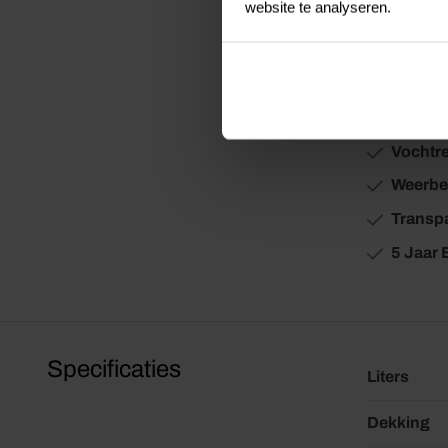
website te analyseren.
Bevat U
Uitste
Uitstek
Vochtr
Weerbe
Transp
5 Jaar
Specificaties
Liters
Dekking