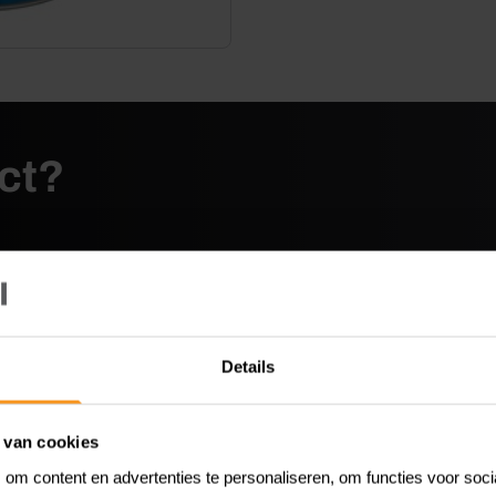
uct?
Details
tserbeits Deur & Kozijn Transparant Hoogglans
biedt langd
lter en uitstekende vochtregulering. Met het gebruiksvriendelij
envoudig. Deze beits is gemakkelijk aan te brengen, waardoor he
 van cookies
om content en advertenties te personaliseren, om functies voor soc
ppen: