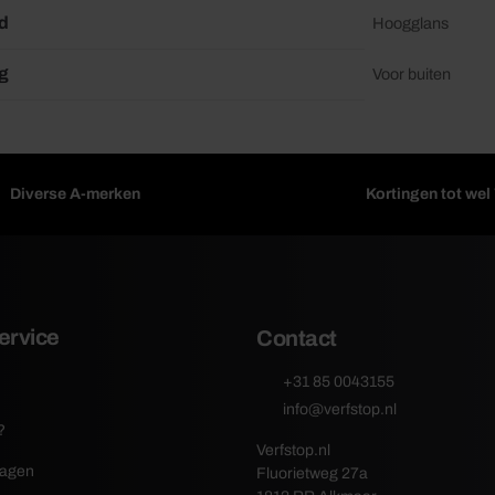
d
Hoogglans
g
Voor buiten
Diverse A-merken
Kortingen tot we
ervice
Contact
+31 85 0043155
info@verfstop.nl
?
Verfstop.nl
ragen
Fluorietweg 27a