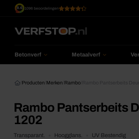
Ga
8.6
1096 beoordelingen
naar
inhoud
Betonverf
Metaalverf
Ver
/
Producten
/
Merken
/
Rambo
/
Rambo Pantserbeits Deur
Rambo Pantserbeits D
1202
Transparant.
Hoogglans.
UV Bestendig