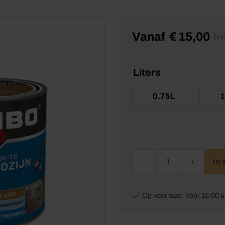
Vanaf
€
15,00
(in
Liters
0.75L
1
Rambo Pantserbeits Deur
In
Op voorraad. Vóór 15:00 u