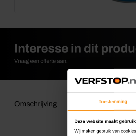
Interesse in dit prod
Vraag een offerte aan.
Toestemming
Omschrijving
Rambo Pan
extra UV-fi
elementen e
Deze website maakt gebruik
Wij maken gebruik van cookies 
Eigenscha