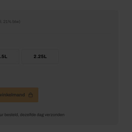
cl. 21% btw)
.5L
2.25L
&Kozijn Hoogglans Transparant Licht Eiken 1202 aantal
 winkelmand
ur besteld, dezelfde dag verzonden