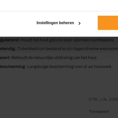
V-Filter
: Bescherming tegen schadelijke UV-stralen.
kende Buitenduurzaamheid
: Geschikt voor langdurige blootst
Instellingen beheren
ende Vloeiing
: Zorgt voor een gelijkmatige en professionele afw
egulerend
: Houdt het hout gezond door optimale vochtbalans.
stendig
: Ontwikkeld om bestand te zijn tegen diverse weerso
arant
: Behoudt de natuurlijke uitstraling van het hout.
 Bescherming
: Langdurige bescherming voor al uw houtwerk.
0.75L, 1.5L, 2.25
Transparant