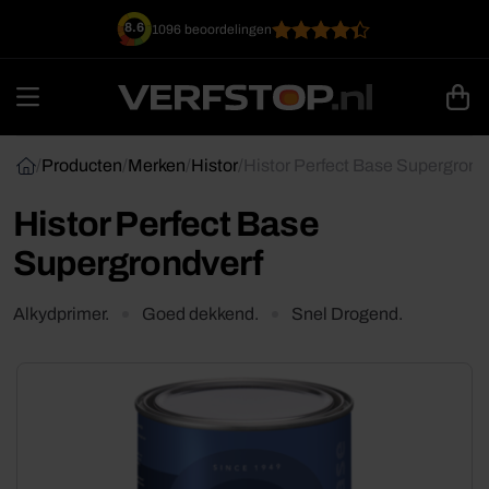
Ga
8.6
1096 beoordelingen
naar
inhoud
/
Producten
/
Merken
/
Histor
/
Histor Perfect Base Supergrond
Histor Perfect Base
Supergrondverf
Alkydprimer.
Goed dekkend.
Snel Drogend.