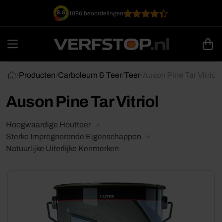
Ga
8.6
1096 beoordelingen
naar
inhoud
/
Producten
/
Carboleum & Teer
/
Teer
/
Auson Pine Tar Vitriol
Auson Pine Tar Vitriol
Hoogwaardige Houtteer
Sterke Impregnerende Eigenschappen
Natuurlijke Uiterlijke Kenmerken