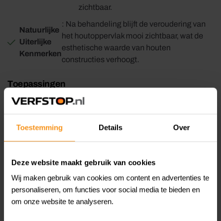
zichtbaar.
: Na behandeling blijft de veroudering van
Natuurlijke
het houtoppervlak mooi zichtbaar, wat de
Uiterlijke
esthetische waarde van houten
Kenmerken
constructies verhoogt.
Toepassingen
Dit product is ideaal voor het conserveren van houten
constructies zoals gebouwen, palen, schuttingen en
omheiningen. Het biedt langdurige bescherming en helpt
Toestemming
Details
Over
de kwaliteit van het hout te behouden.
Deze website maakt gebruik van cookies
Verpakkingen
: Auson Pine Tar Vitriol is beschikbaar in 1L,
3L en 10L verpakkingen.
Wij maken gebruik van cookies om content en advertenties te
personaliseren, om functies voor social media te bieden en
om onze website te analyseren.
Gebruik van Auson Zweedse Houtteer Vitriol