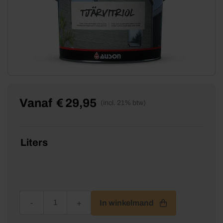
Vanaf
€
29,95
(incl. 21% btw)
Liters
Auson Pine Tar Vitriol aantal
In winkelmand