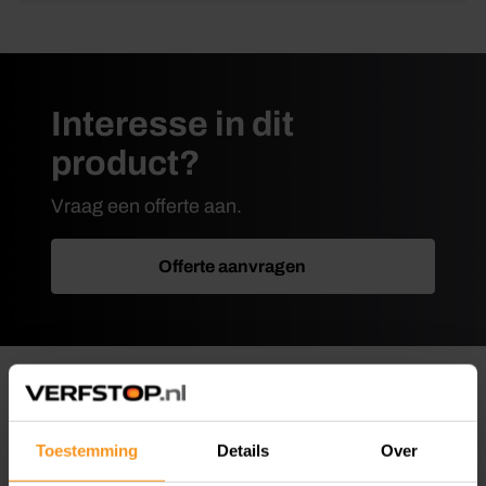
Interesse in dit
product?
Vraag een offerte aan.
Offerte aanvragen
Omschrijving
Toestemming
Details
Over